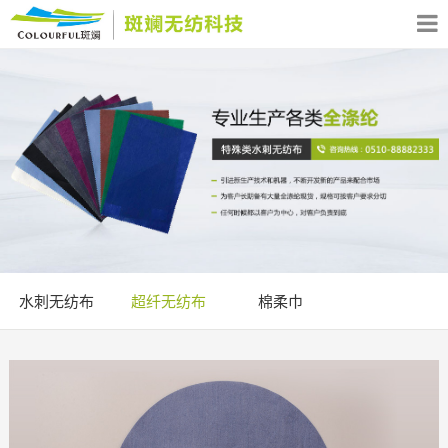
水刺无纺布
超纤无纺布
棉柔巾