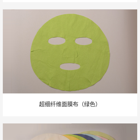
超细纤维面膜布（绿色）