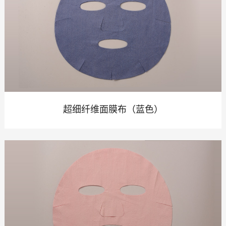
超细纤维面膜布（蓝色）